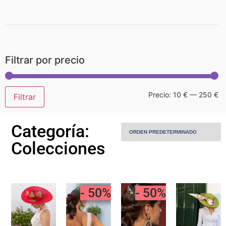
Home
Filtrar por precio
Sobre Mí
Precio:
10 €
—
250 €
Filtrar
Piezas
Categoría:
Piezas personalizadas
Colecciones
Alquiler
- 50%
- 50%
MODA
Contacto