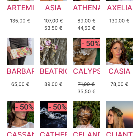
ARTEMISA
ASIA
ATHENA
AXELIA
F.A.Q
135,00
€
107,00
€
89,00
€
130,00
€
53,50
€
44,50
€
- 50%
BARBARA
BEATRICE
CALYPSO
CASIA
65,00
€
89,00
€
71,00
€
78,00
€
35,50
€
- 50%
- 50%
CASSANDRA
CATHERINE
CELANDIA
CLIANT