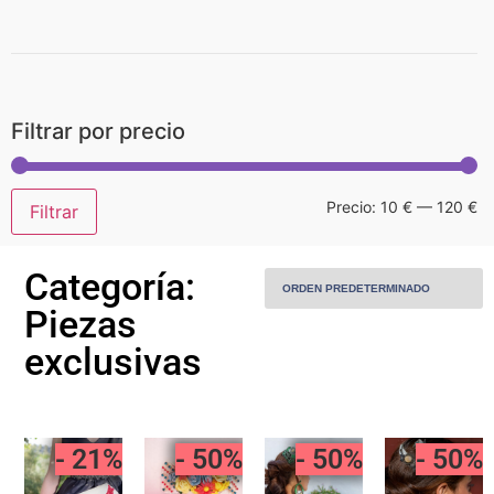
Home
Filtrar por precio
Sobre Mí
Precio:
10 €
—
120 €
Filtrar
Piezas
Categoría:
Piezas personalizadas
Piezas
exclusivas
Alquiler
MODA
- 21%
- 50%
- 50%
- 50%
Contacto