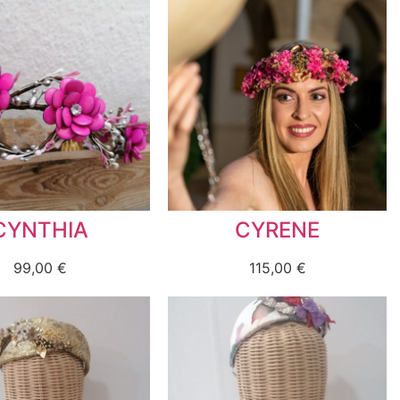
CYNTHIA
CYRENE
99,00
€
115,00
€