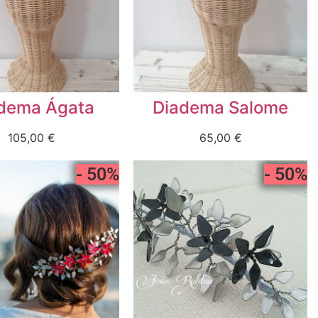
dema Ágata
Diadema Salome
105,00
€
65,00
€
- 50%
- 50%