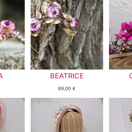
A
BEATRICE
89,00
€