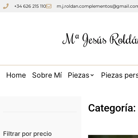
+34 626 215 110
m.j.roldan.complementos@gmail.co
Mª Jesús Roldá
Home
Sobre Mí
Piezas
Piezas per
Categoría
Filtrar por precio