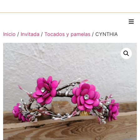
Inicio
/
Invitada
/
Tocados y pamelas
/ CYNTHIA
Home
Sobre Mí
Piezas
Piezas personalizadas
Alquiler
MODA
Contacto