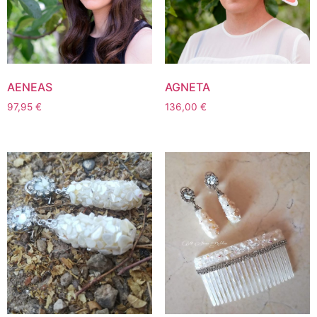
AENEAS
AGNETA
97,95
€
136,00
€