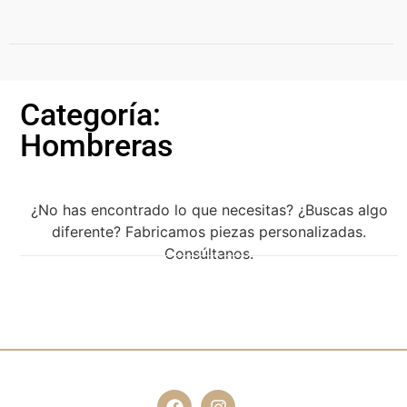
Home
Categoría:
Hombreras
Sobre Mí
Piezas
¿No has encontrado lo que necesitas? ¿Buscas algo
diferente? Fabricamos piezas personalizadas.
Piezas personalizadas
Consúltanos.
Alquiler
MODA
Contacto