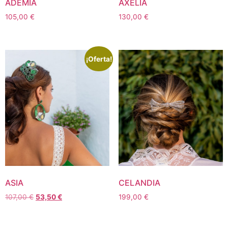
ADEMIA
AXELIA
105,00
€
130,00
€
¡Oferta!
ASIA
CELANDIA
107,00
€
53,50
€
199,00
€