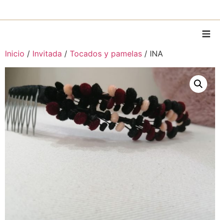
Inicio
/
Invitada
/
Tocados y pamelas
/ INA
Home
Sobre Mí
Piezas
Piezas personalizadas
Alquiler
MODA
Contacto