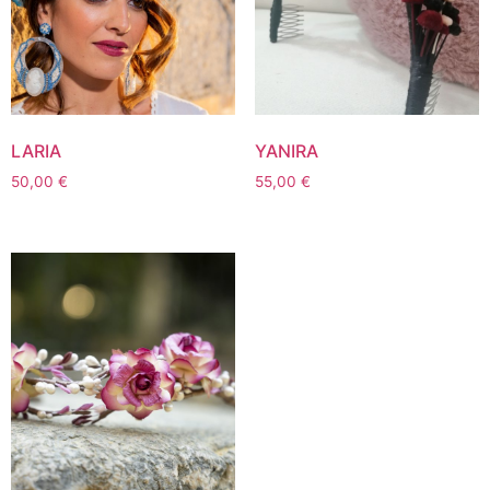
LARIA
YANIRA
50,00
€
55,00
€