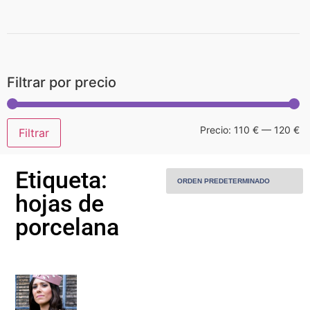
Home
Filtrar por precio
Sobre Mí
Precio:
110 €
—
120 €
Filtrar
Piezas
Etiqueta:
Piezas personalizadas
hojas de
porcelana
Alquiler
MODA
Contacto