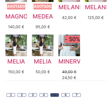
MELANIE
MELANI
AGOTADO
AGOTADO
MAGNOLIA
MEDEA
42,00
€
125,00
€
140,00
€
95,00
€
- 50%
MELIA
MELIA
MINERVA
150,00
€
50,00
€
49,00
€
24,50
€
1
2
3
4
5
6
7