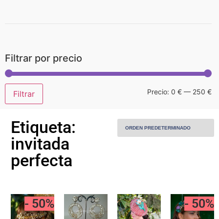
Home
Filtrar por precio
Sobre Mí
Precio:
0 €
—
250 €
Filtrar
Piezas
Etiqueta:
Piezas personalizadas
invitada
perfecta
Alquiler
MODA
- 50%
- 50%
Contacto