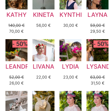
F.A.Q
KATHY
KINETA
KYNTHIA
LAYNA
140,00
€
56,00
€
30,00
€
59,00
€
70,00
€
29,50
€
- 50%
- 50%
LEANDRA
LIVANA
LYDIA
LYSAND
52,00
€
22,00
€
23,00
€
63,00
€
26,00
€
31,50
€