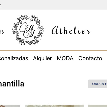
m
n
Athelier
sonalizadas
Alquiler
MODA
Contacto
antilla