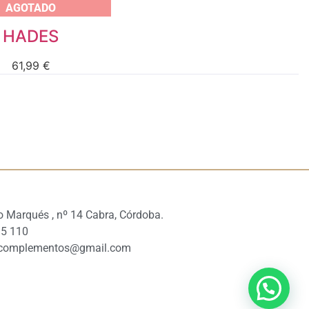
AGOTADO
HADES
61,99
€
 Marqués , nº 14 Cabra, Córdoba.
15 110
n.complementos@gmail.com