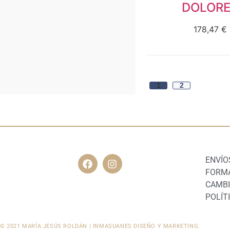
DOLOR
178,47
€
1
2
ENVÍO
FORMA
CAMBI
POLÍT
© 2021 MARÍA JESÚS ROLDÁN | INMASUANES DISEÑO Y MARKETING.