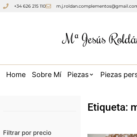
+34 626 215 110
m.j.roldan.complementos@gmail.co
Mª Jesús Roldá
Home
Sobre Mí
Piezas
Piezas per
Etiqueta: m
Filtrar por precio