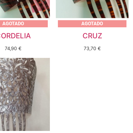
AGOTADO
AGOTADO
CORDELIA
CRUZ
74,90
€
73,70
€