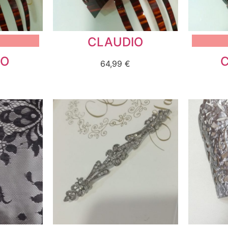
CLAUDIO
NO
64,99
€