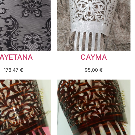
AYETANA
CAYMA
178,47
€
95,00
€