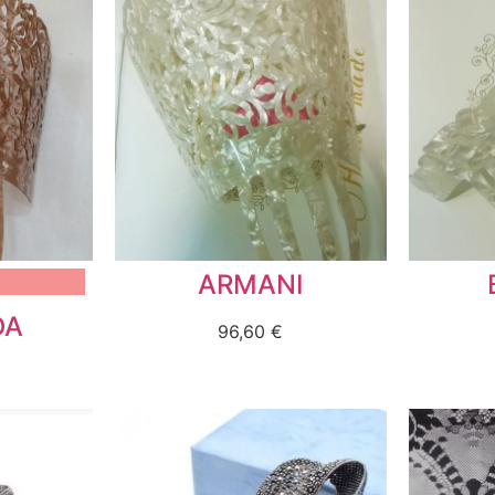
ARMANI
DA
96,60
€