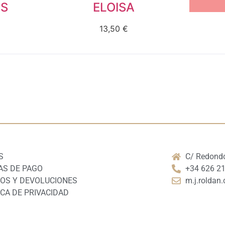
ES
ELOISA
13,50
€
S
C/ Redondo
S DE PAGO
+34 626 2
OS Y DEVOLUCIONES
m.j.rolda
ICA DE PRIVACIDAD