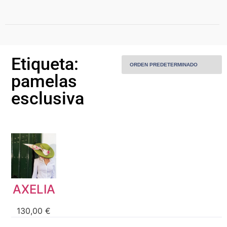
Home
Etiqueta:
pamelas
Sobre Mí
esclusiva
Piezas
Piezas personalizadas
Alquiler
AXELIA
MODA
130,00
€
Contacto