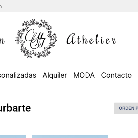
m
n
Athelier
sonalizadas
Alquiler
MODA
Contacto
urbarte