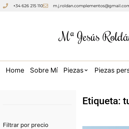
+34 626 215 110
m.j.roldan.complementos@gmail.co
Mª Jesús Roldá
Home
Sobre Mí
Piezas
Piezas per
Etiqueta: t
Filtrar por precio