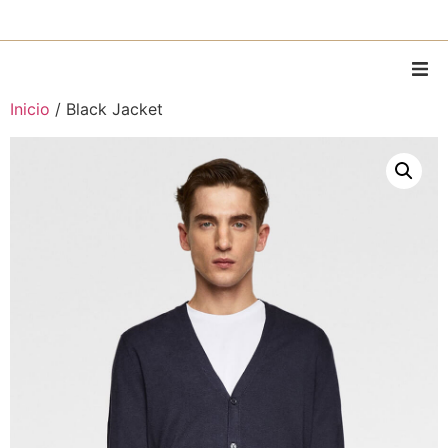
Inicio
/ Black Jacket
Home
Sobre Mí
Piezas
Piezas personalizadas
Alquiler
MODA
Contacto