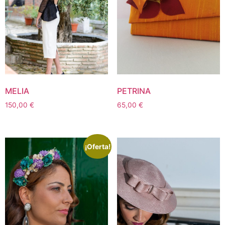
MELIA
PETRINA
150,00
€
65,00
€
¡Oferta!