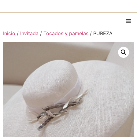
Inicio
/
Invitada
/
Tocados y pamelas
/ PUREZA
Home
Sobre Mí
Piezas
Piezas personalizadas
Alquiler
MODA
Contacto