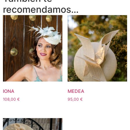
recomendamos…
IONA
MEDEA
108,00
€
95,00
€