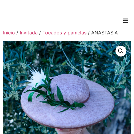
Inicio
/
Invitada
/
Tocados y pamelas
/ ANASTASIA
Home
Sobre Mí
Piezas
Piezas personalizadas
Alquiler
MODA
Contacto