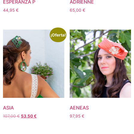
ESPERANZA P
ADRIENNE
44,95
€
65,00
€
¡Oferta!
ASIA
AENEAS
107,00
€
53,50
€
97,95
€