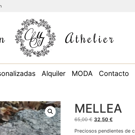
m
n
Athelier
sonalizadas
Alquiler
MODA
Contacto
MELLEA
65,00
€
32,50
€
Preciosos pendientes de c