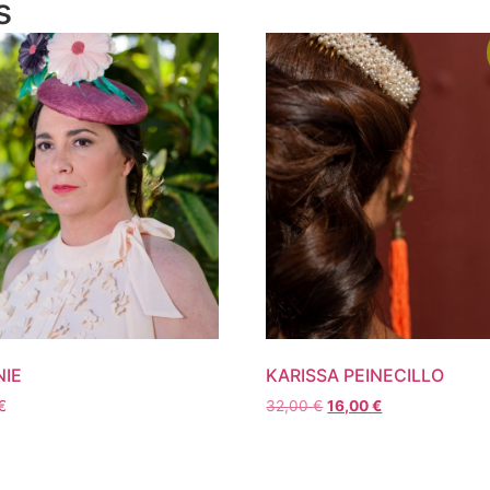
s
IE
KARISSA PEINECILLO
€
32,00
€
16,00
€