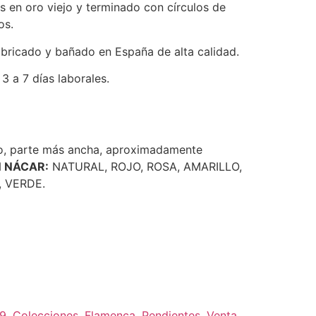
as en oro viejo y terminado con círculos de
os.
bricado y bañado en España de alta calidad.
3 a 7 días laborales.
, parte más ancha, aproximadamente
N NÁCAR:
NATURAL, ROJO, ROSA, AMARILLO,
 VERDE.
19
,
Colecciones
,
Flamenca
,
Pendientes
,
Venta