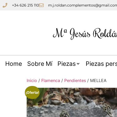
+34 626 215 110
m.j.roldan.complementos@gmail.co
Mª Jesús Roldá
Home
Sobre Mí
Piezas
Piezas per
Inicio
/
Flamenca
/
Pendientes
/ MELLEA
¡Oferta!