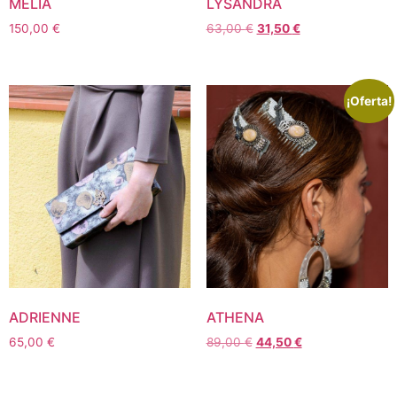
MELIA
LYSANDRA
150,00
€
63,00
€
31,50
€
¡Oferta!
ADRIENNE
ATHENA
65,00
€
89,00
€
44,50
€