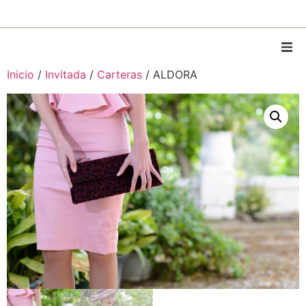
Inicio
/
Invitada
/
Carteras
/ ALDORA
Home
Sobre Mí
Piezas
Piezas personalizadas
Alquiler
MODA
Contacto