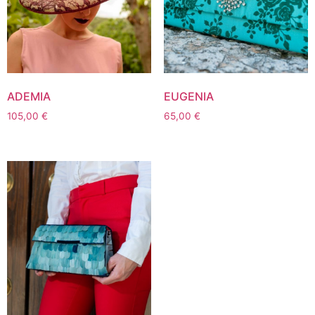
ADEMIA
EUGENIA
105,00
€
65,00
€