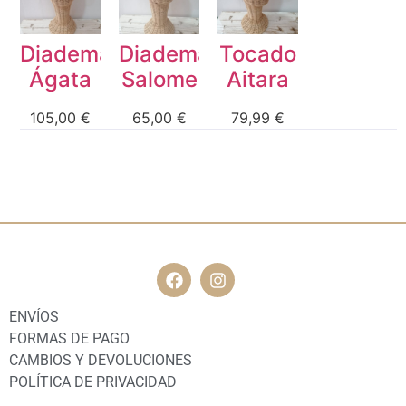
F.A.Q
Diadema
Diadema
Tocado
Ágata
Salome
Aitara
105,00
€
65,00
€
79,99
€
ENVÍOS
FORMAS DE PAGO
CAMBIOS Y DEVOLUCIONES
POLÍTICA DE PRIVACIDAD