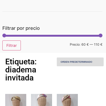
Home
Filtrar por precio
Sobre Mí
Precio:
60 €
—
110 €
Filtrar
Piezas
Etiqueta:
Piezas personalizadas
diadema
invitada
Alquiler
MODA
Contacto