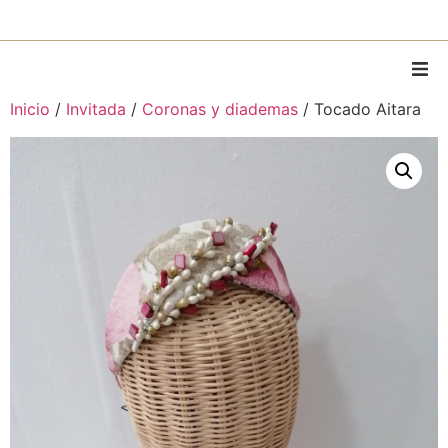
Inicio
/
Invitada
/
Coronas y diademas
/ Tocado Aitara
Home
Sobre Mí
Piezas
Piezas personalizadas
Alquiler
MODA
Contacto