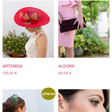
ARTEMISA
ALDORA
135,00
€
60,00
€
¡Oferta!